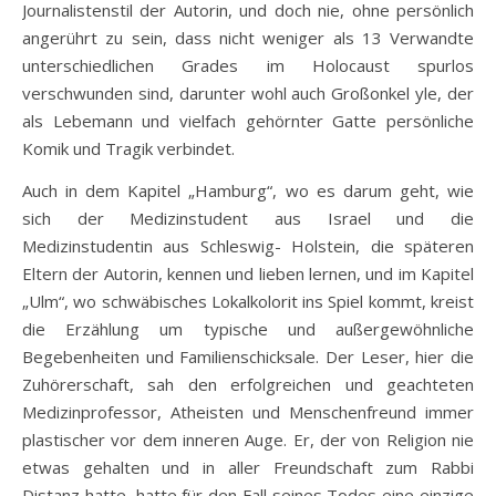
Journalistenstil der Autorin, und doch nie, ohne persönlich
angerührt zu sein, dass nicht weniger als 13 Verwandte
unterschiedlichen Grades im Holocaust spurlos
verschwunden sind, darunter wohl auch Großonkel yle, der
als Lebemann und vielfach gehörnter Gatte persönliche
Komik und Tragik verbindet.
Auch in dem Kapitel „Hamburg“, wo es darum geht, wie
sich der Medizinstudent aus Israel und die
Medizinstudentin aus Schleswig- Holstein, die späteren
Eltern der Autorin, kennen und lieben lernen, und im Kapitel
„Ulm“, wo schwäbisches Lokalkolorit ins Spiel kommt, kreist
die Erzählung um typische und außergewöhnliche
Begebenheiten und Familienschicksale. Der Leser, hier die
Zuhörerschaft, sah den erfolgreichen und geachteten
Medizinprofessor, Atheisten und Menschenfreund immer
plastischer vor dem inneren Auge. Er, der von Religion nie
etwas gehalten und in aller Freundschaft zum Rabbi
Distanz hatte, hatte für den Fall seines Todes eine einzige