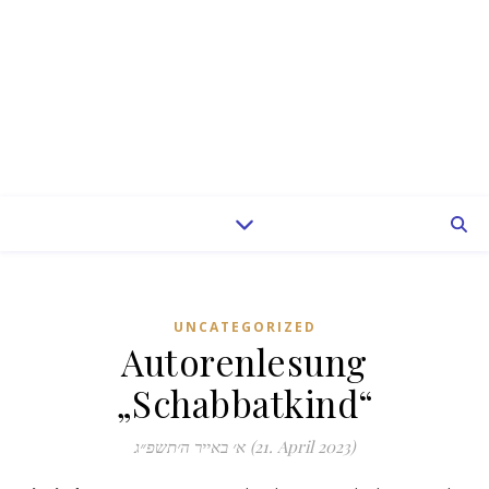
UNCATEGORIZED
Autorenlesung
„Schabbatkind“
א׳ באייר ה׳תשפ״ג (21. April 2023)