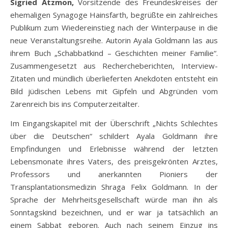
Sigried Atzmon,
Vorsitzende des Freundeskreises der
ehemaligen Synagoge Hainsfarth, begrüßte ein zahlreiches
Publikum zum Wiedereinstieg nach der Winterpause in die
neue Veranstaltungsreihe. Autorin Ayala Goldmann las aus
ihrem Buch „Schabbatkind – Geschichten meiner Familie“.
Zusammengesetzt aus Rechercheberichten, Interview-
Zitaten und mündlich überlieferten Anekdoten entsteht ein
Bild jüdischen Lebens mit Gipfeln und Abgründen vom
Zarenreich bis ins Computerzeitalter.
Im Eingangskapitel mit der Überschrift „Nichts Schlechtes
über die Deutschen“ schildert Ayala Goldmann ihre
Empfindungen und Erlebnisse während der letzten
Lebensmonate ihres Vaters, des preisgekrönten Arztes,
Professors und anerkannten Pioniers der
Transplantationsmedizin Shraga Felix Goldmann. In der
Sprache der Mehrheitsgesellschaft würde man ihn als
Sonntagskind bezeichnen, und er war ja tatsächlich an
einem Sabbat geboren. Auch nach seinem Einzug ins