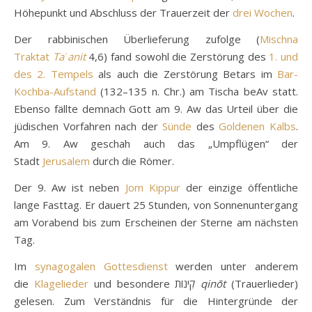
Höhepunkt und Abschluss der Trauerzeit der
drei Wochen
.
Der rabbinischen Überlieferung zufolge (
Mischna
Traktat
Taʿanit
4,6) fand sowohl die Zerstörung des
1. und
des 2. Tempels
als auch die Zerstörung Betars im
Bar-
Kochba-Aufstand
(132–135 n. Chr.) am Tischa beAv statt.
Ebenso fällte demnach Gott am 9. Aw das Urteil über die
jüdischen Vorfahren nach der
Sünde
des
Goldenen Kalbs
.
Am 9. Aw geschah auch das „Umpflügen“ der
Stadt
Jerusalem
durch die Römer.
Der 9. Aw ist neben
Jom Kippur
der einzige öffentliche
lange Fasttag. Er dauert 25 Stunden, von Sonnenuntergang
am Vorabend bis zum Erscheinen der Sterne am nächsten
Tag.
Im
synagogalen
Gottesdienst
werden unter anderem
die
Klagelieder
und besondere קִינוֹת
qinōt
(Trauerlieder)
gelesen. Zum Verständnis für die Hintergründe der