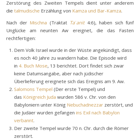
Zerstörung des Zweiten Tempels dient unter anderem
die
talmudische
Erzählung von
Kamza und Bar-Kamza
.
Nach der
Mischna
(Traktat
Taʿanit
4:6), haben sich fünf
Unglücke am neunten Aw ereignet, die das Fasten
rechtfertigen:
Dem Volk Israel wurde in der Wüste angekündigt, dass
es noch 40 Jahre zu wandern habe. Die Episode wird
in
4. Buch Mose
, 13 berichtet. Dort findet sich zwar
keine Datumsangabe, aber nach jüdischer
Überlieferung ereignete sich das Ereignis am 9. Aw.
Salomons Tempel
(Der erste Tempel) und
das
Königreich Juda
wurden 586 v. Chr. von den
Babyloniern unter König
Nebuchadnezzar
zerstört, und
die Judäer wurden gefangen
ins Exil nach Babylon
verbannt
.
Der zweite Tempel wurde 70 n. Chr. durch die Römer
zerstört.