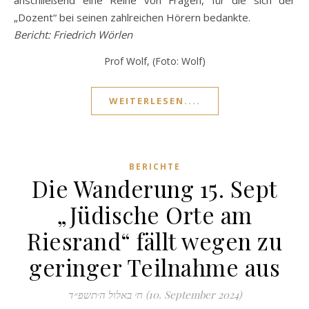
anschließend eine Reihe von Fragen, für die sich der
„Dozent“ bei seinen zahlreichen Hörern bedankte.
Bericht: Friedrich Wörlen
Prof Wolf, (Foto: Wolf)
WEITERLESEN....
BERICHTE
Die Wanderung 15. Sept
„Jüdische Orte am
Riesrand“ fällt wegen zu
geringer Teilnahme aus
ח׳ באלול ה׳תשפ״ד (10. September 2024)