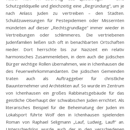
Schutzgeldquelle und gleichzeitig eine „Begründung“, um je
nach Anlass Juden zu vertreiben – den Städten.
Schuldzuweisungen für Pestepidemien oder Missernten
mündeten auf dieser „Rechtsgrundlage“ immer wieder in
Vertreibungen oder schlimmeres. Die vertriebenen
Judenfamilien ließen sich oft in benachbarten Ortschaften
nieder. Dort herrschte bis zur Nazizeit ein relativ
harmonisches Zusammenleben, in dem auch die jüdischen
Bürger wichtige Rollen übernahmen, wie in Ichenhausen die
des Feuerwehrkommandanten. Die jüdischen Gemeinden
traten auch als Auftraggeber für christliche
Bauunternehmer und Architekten auf. So wurde im Zentrum
von Ichenhausen ein großes Rabbinatsgebäude für das
geistliche Oberhaupt der schwäbischen Juden errichtet. Als
literarisches Beispiel für die Beheimatung der Juden im
Lokalsport führte Wolf den in Ichenhausen spielenden
Roman von Raphael Seligmann „Lauf, Ludwig, Lauf!“ an.
Unterschiedslos wurde auch der in den verschiedenen