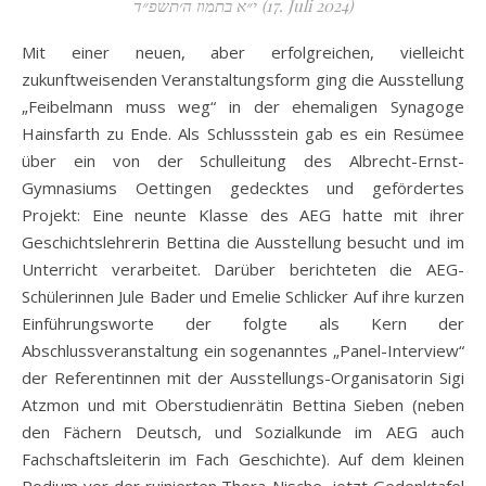
י״א בתמוז ה׳תשפ״ד (17. Juli 2024)
Mit einer neuen, aber erfolgreichen, vielleicht
zukunftweisenden Veranstaltungsform ging die Ausstellung
„Feibelmann muss weg“ in der ehemaligen Synagoge
Hainsfarth zu Ende. Als Schlussstein gab es ein Resümee
über ein von der Schulleitung des Albrecht-Ernst-
Gymnasiums Oettingen gedecktes und gefördertes
Projekt: Eine neunte Klasse des AEG hatte mit ihrer
Geschichtslehrerin Bettina die Ausstellung besucht und im
Unterricht verarbeitet. Darüber berichteten die AEG-
Schülerinnen Jule Bader und Emelie Schlicker Auf ihre kurzen
Einführungsworte der folgte als Kern der
Abschlussveranstaltung ein sogenanntes „Panel-Interview“
der Referentinnen mit der Ausstellungs-Organisatorin Sigi
Atzmon und mit Oberstudienrätin Bettina Sieben (neben
den Fächern Deutsch, und Sozialkunde im AEG auch
Fachschaftsleiterin im Fach Geschichte). Auf dem kleinen