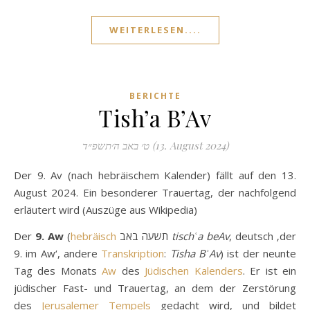
WEITERLESEN....
BERICHTE
Tish’a B’Av
ט׳ באב ה׳תשפ״ד (13. August 2024)
Der 9. Av (nach hebräischem Kalender) fällt auf den 13.
August 2024. Ein besonderer Trauertag, der nachfolgend
erläutert wird (Auszüge aus Wikipedia)
Der
9. Aw
(
hebräisch
תשעה באב
tischʿa beAv
, deutsch ‚der
9. im Aw‘, andere
Transkription
:
Tisha BʾAv
) ist der neunte
Tag des Monats
Aw
des
Jüdischen Kalenders
. Er ist ein
jüdischer Fast- und Trauertag, an dem der Zerstörung
des
Jerusalemer Tempels
gedacht wird, und bildet