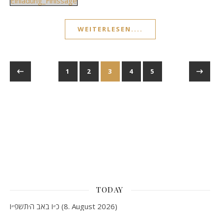
Einladung_Finissage
WEITERLESEN....
1
2
3
4
5
TODAY
כ״ו באב ה׳תשפ״ו (8. August 2026)