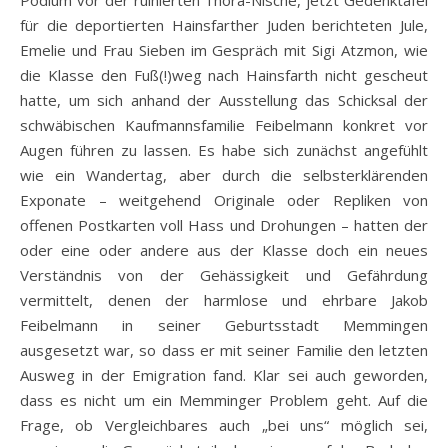
Podium vor der ruinierten Thora-Nische, jetzt Gedenktafel
für die deportierten Hainsfarther Juden berichteten Jule,
Emelie und Frau Sieben im Gespräch mit Sigi Atzmon, wie
die Klasse den Fuß(!)weg nach Hainsfarth nicht gescheut
hatte, um sich anhand der Ausstellung das Schicksal der
schwäbischen Kaufmannsfamilie Feibelmann konkret vor
Augen führen zu lassen. Es habe sich zunächst angefühlt
wie ein Wandertag, aber durch die selbsterklärenden
Exponate – weitgehend Originale oder Repliken von
offenen Postkarten voll Hass und Drohungen – hatten der
oder eine oder andere aus der Klasse doch ein neues
Verständnis von der Gehässigkeit und Gefährdung
vermittelt, denen der harmlose und ehrbare Jakob
Feibelmann in seiner Geburtsstadt Memmingen
ausgesetzt war, so dass er mit seiner Familie den letzten
Ausweg in der Emigration fand. Klar sei auch geworden,
dass es nicht um ein Memminger Problem geht. Auf die
Frage, ob Vergleichbares auch „bei uns“ möglich sei,